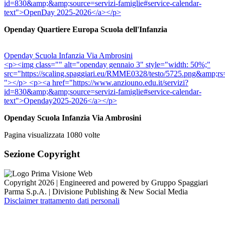
id=830&amp;&amp;source=servizi-famiglie#service-calendar-
text">OpenDay 2025-2026</a></p>
Openday Quartiere Europa Scuola dell'Infanzia
Openday Scuola Infanzia Via Ambrosini
<p><img class="" alt="openday gennaio 3" style="width: 50%;"
src="https://scaling.spaggiari.eu/RMME0328/testo/5
"></p> <p><a href="https://www.anziouno.edu.it/servizi?
id=830&amp;&amp;source=servizi-famiglie#service-calendar-
text">Openday2025-2026</a></p>
Openday Scuola Infanzia Via Ambrosini
Pagina visualizzata
1080
volte
Sezione Copyright
Copyright 2026 | Engineered and powered by Gruppo Spaggiari
Parma S.p.A. | Divisione Publishing & New Social Media
Disclaimer trattamento dati personali