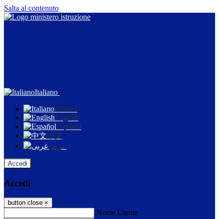
Salta al contenuto
Italiano
Italiano
English
Español
中文
عربى
Accedi
Accedi
button close
×
Nome Utente