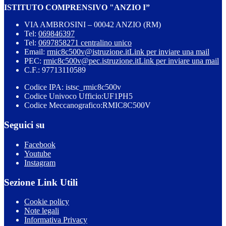
ISTITUTO COMPRENSIVO "ANZIO I”
VIA AMBROSINI – 00042 ANZIO (RM)
Tel:
069846397
Tel:
0697858271 centralino unico
Email:
rmic8c500v@istruzione.it
Link per inviare una mail
PEC:
rmic8c500v@pec.istruzione.it
Link per inviare una mail
C.F.: 97713110589
Codice IPA: istsc_rmic8c500v
Codice Univoco Ufficio:UF1PH5
Codice Meccanografico:RMIC8C500V
Seguici su
Facebook
Youtube
Instagram
Sezione Link Utili
Cookie policy
Note legali
Informativa Privacy