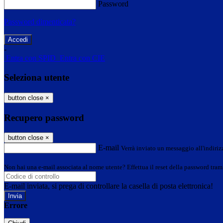
Password
Password dimenticata?
-
Entra con SPID
Entra con CIE
Seleziona utente
button close
×
Recupero password
button close
×
E-mail
Verrà inviato un messaggio all'indirizz
Non hai una e-mail associata al nome utente? Effettua il reset della password tram
E-mail inviata, si prega di controllare la casella di posta elettronica!
Errore