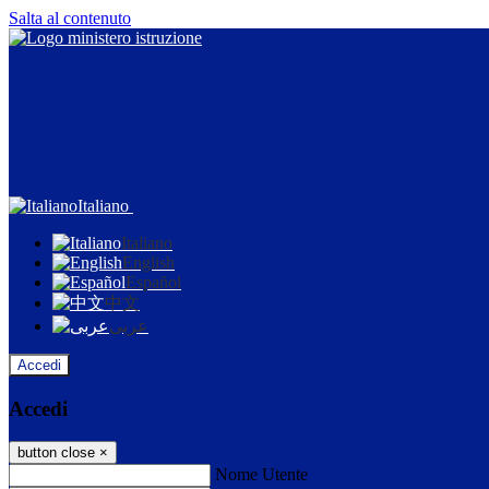
Salta al contenuto
Italiano
Italiano
English
Español
中文
عربى
Accedi
Accedi
button close
×
Nome Utente