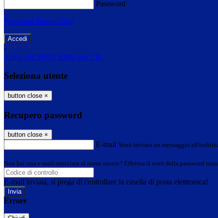
Password
Password dimenticata?
-
Entra con SPID
Entra con CIE
Seleziona utente
button close
×
Recupero password
button close
×
E-mail
Verrà inviato un messaggio all'indirizz
Non hai una e-mail associata al nome utente? Effettua il reset della password tram
E-mail inviata, si prega di controllare la casella di posta elettronica!
Errore