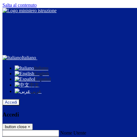
Salta al contenuto
Italiano
Italiano
English
Español
中文
عربى
Accedi
Accedi
button close
×
Nome Utente