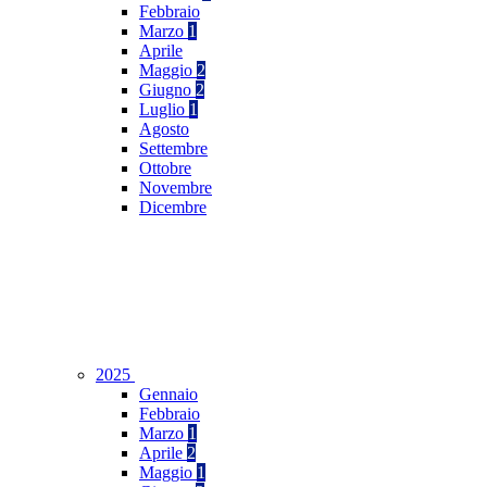
Febbraio
Marzo
1
Aprile
Maggio
2
Giugno
2
Luglio
1
Agosto
Settembre
Ottobre
Novembre
Dicembre
2025
Gennaio
Febbraio
Marzo
1
Aprile
2
Maggio
1