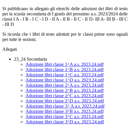
Si pubblicano in allegato gli elenchi delle adozioni dei libri di testo
per la scuola secondaria di I grado del prossimo a.s. 2023/2024 delle
classi I A - I B - I C - I D - II A - II B - II C - II D- III A- III B - III C
- III D
Si ricorda che i libri di testo adottati per le classi prime sono uguali
per tutte le sezioni.
Allegati
23_24 Secondaria
Adozione libri classe 1^A a.s. 2023.24.pdf
Adozione libri classe 1^B a.s. 2023.24.pdf
Adozione libri classe 1^C a.s. 2023.24.pdf
Adozione libri classe 1^D a.s. 2023.24.pdf
Adozione libri classe 2^A a.s. 2023.24.pdf
Adozione libri classe 2^B a.s. 2023.24.pdf
Adozione libri classe 2^C a.s. 2023.24.pdf
Adozione libri classe 2^D a.s. 2023.24.pdf
Adozione libri classe 3^ A a.s. 2023.24.pdf
Adozione libri classe 3^B a.s. 2023.24.pdf
Adozione libri classe 3^C a.s. 2023.24.pdf
Adozione libri classe 3^D a.s. 2023.24.pdf