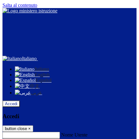
Salta al contenuto
Italiano
Italiano
English
Español
中文
عربى
Accedi
Accedi
button close
×
Nome Utente