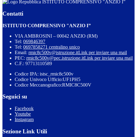
ISTITUTO COMPRENSIVO "ANZIO I”
Contatti
ISTITUTO COMPRENSIVO "ANZIO I”
VIA AMBROSINI – 00042 ANZIO (RM)
Tel:
069846397
Tel:
0697858271 centralino unico
Email:
rmic8c500v@istruzione.it
Link per inviare una mail
PEC:
rmic8c500v@pec.istruzione.it
Link per inviare una mail
C.F.: 97713110589
Codice IPA: istsc_rmic8c500v
Codice Univoco Ufficio:UF1PH5
Codice Meccanografico:RMIC8C500V
Seguici su
Facebook
Youtube
Instagram
Sezione Link Utili