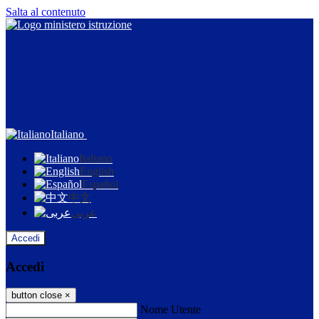
Salta al contenuto
Italiano
Italiano
English
Español
中文
عربى
Accedi
Accedi
button close
×
Nome Utente