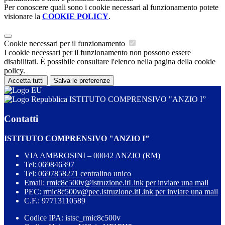
Per conoscere quali sono i cookie necessari al funzionamento potete
visionare la
COOKIE POLICY
.
Cookie necessari per il funzionamento
I cookie necessari per il funzionamento non possono essere
disabilitati. È possibile consultare l'elenco nella pagina della cookie
policy.
Accetta tutti
Salva le preferenze
ISTITUTO COMPRENSIVO "ANZIO I”
Contatti
ISTITUTO COMPRENSIVO "ANZIO I”
VIA AMBROSINI – 00042 ANZIO (RM)
Tel:
069846397
Tel:
0697858271 centralino unico
Email:
rmic8c500v@istruzione.it
Link per inviare una mail
PEC:
rmic8c500v@pec.istruzione.it
Link per inviare una mail
C.F.: 97713110589
Codice IPA: istsc_rmic8c500v