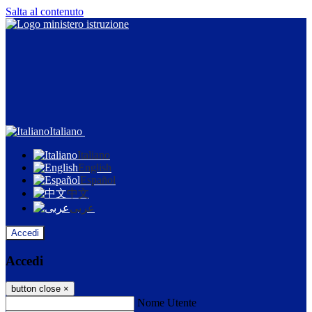
Salta al contenuto
Italiano
Italiano
English
Español
中文
عربى
Accedi
Accedi
button close
×
Nome Utente