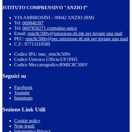
ISTITUTO COMPRENSIVO "ANZIO I”
VIA AMBROSINI – 00042 ANZIO (RM)
Tel:
069846397
Tel:
0697858271 centralino unico
Email:
rmic8c500v@istruzione.it
Link per inviare una mail
PEC:
rmic8c500v@pec.istruzione.it
Link per inviare una mail
C.F.: 97713110589
Codice IPA: istsc_rmic8c500v
Codice Univoco Ufficio:UF1PH5
Codice Meccanografico:RMIC8C500V
Seguici su
Facebook
Youtube
Instagram
Sezione Link Utili
Cookie policy
Note legali
Informativa Privacy