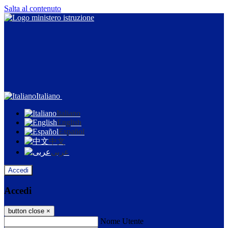
Salta al contenuto
Italiano
Italiano
English
Español
中文
عربى
Accedi
Accedi
button close
×
Nome Utente