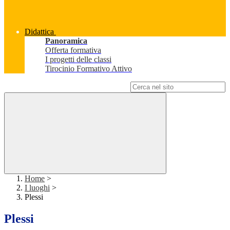
Didattica
Panoramica
Offerta formativa
I progetti delle classi
Tirocinio Formativo Attivo
Campo di ricerca per le pagine del sito
Home
>
I luoghi
>
Plessi
Plessi