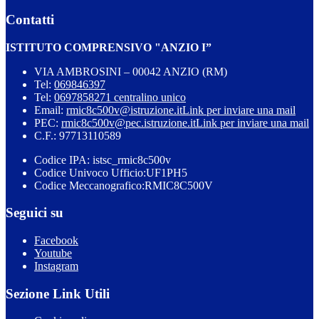
Contatti
ISTITUTO COMPRENSIVO "ANZIO I”
VIA AMBROSINI – 00042 ANZIO (RM)
Tel:
069846397
Tel:
0697858271 centralino unico
Email:
rmic8c500v@istruzione.it
Link per inviare una mail
PEC:
rmic8c500v@pec.istruzione.it
Link per inviare una mail
C.F.: 97713110589
Codice IPA: istsc_rmic8c500v
Codice Univoco Ufficio:UF1PH5
Codice Meccanografico:RMIC8C500V
Seguici su
Facebook
Youtube
Instagram
Sezione Link Utili