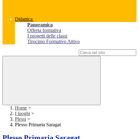
Didattica
Panoramica
Offerta formativa
I progetti delle classi
Tirocinio Formativo Attivo
Campo di ricerca per le pagine del sito
Home
>
I luoghi
>
Plessi
>
Plesso Primaria Saragat
Plesso Primaria Saragat