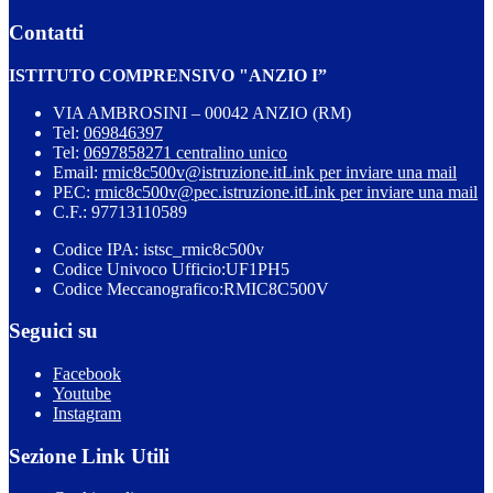
Contatti
ISTITUTO COMPRENSIVO "ANZIO I”
VIA AMBROSINI – 00042 ANZIO (RM)
Tel:
069846397
Tel:
0697858271 centralino unico
Email:
rmic8c500v@istruzione.it
Link per inviare una mail
PEC:
rmic8c500v@pec.istruzione.it
Link per inviare una mail
C.F.: 97713110589
Codice IPA: istsc_rmic8c500v
Codice Univoco Ufficio:UF1PH5
Codice Meccanografico:RMIC8C500V
Seguici su
Facebook
Youtube
Instagram
Sezione Link Utili