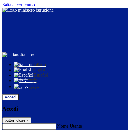
Salta al contenuto
Italiano
Italiano
English
Español
中文
عربى
Accedi
Accedi
button close
×
Nome Utente