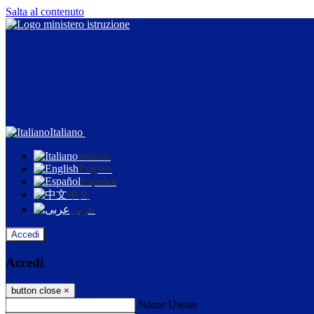
Salta al contenuto
Italiano
Italiano
English
Español
中文
عربى
Accedi
Accedi
button close
×
Nome Utente