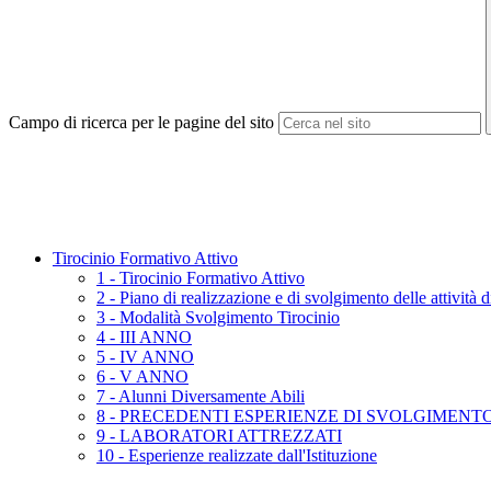
Campo di ricerca per le pagine del sito
Tirocinio Formativo Attivo
1 - Tirocinio Formativo Attivo
2 - Piano di realizzazione e di svolgimento delle attività di
3 - Modalità Svolgimento Tirocinio
4 - III ANNO
5 - IV ANNO
6 - V ANNO
7 - Alunni Diversamente Abili
8 - PRECEDENTI ESPERIENZE DI SVOLGIMENTO
9 - LABORATORI ATTREZZATI
10 - Esperienze realizzate dall'Istituzione