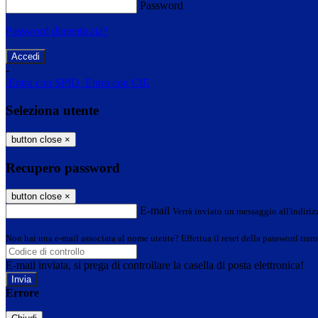
Password
Password dimenticata?
-
Entra con SPID
Entra con CIE
Seleziona utente
button close
×
Recupero password
button close
×
E-mail
Verrà inviato un messaggio all'indirizz
Non hai una e-mail associata al nome utente? Effettua il reset della password tram
E-mail inviata, si prega di controllare la casella di posta elettronica!
Errore